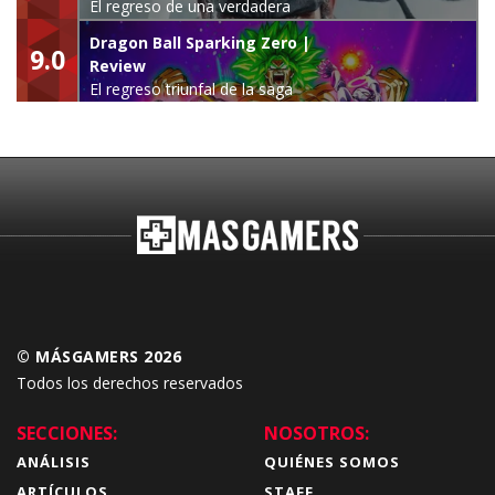
El regreso de una verdadera
leyenda
Dragon Ball Sparking Zero |
9.0
Review
El regreso triunfal de la saga
Budokai Tenkaichi
© MÁSGAMERS 2026
Todos los derechos reservados
SECCIONES:
NOSOTROS:
ANÁLISIS
QUIÉNES SOMOS
ARTÍCULOS
STAFF