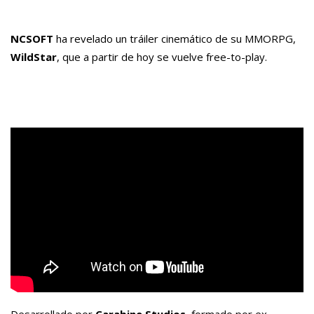
NCSOFT
ha revelado un tráiler cinemático de su MMORPG,
WildStar
, que a partir de hoy se vuelve free-to-
play
.
Desarrollado por
Carabine
Studios
, formado por ex-