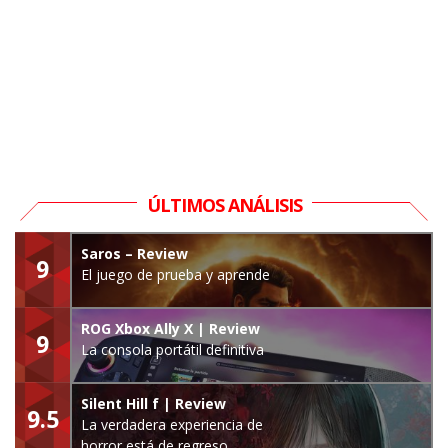
ÚLTIMOS ANÁLISIS
Saros – Review
9
El juego de prueba y aprende
ROG Xbox Ally X | Review
9
La consola portátil definitiva
Silent Hill f | Review
9.5
La verdadera experiencia de
horror está de regreso