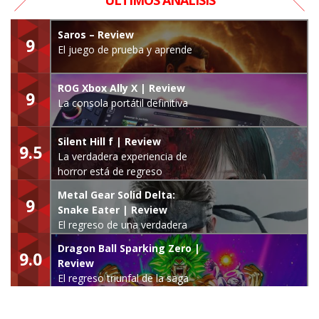
Saros – Review
9
El juego de prueba y aprende
ROG Xbox Ally X | Review
9
La consola portátil definitiva
Silent Hill f | Review
9.5
La verdadera experiencia de
horror está de regreso
Metal Gear Solid Delta:
9
Snake Eater | Review
El regreso de una verdadera
leyenda
Dragon Ball Sparking Zero |
9.0
Review
El regreso triunfal de la saga
Budokai Tenkaichi