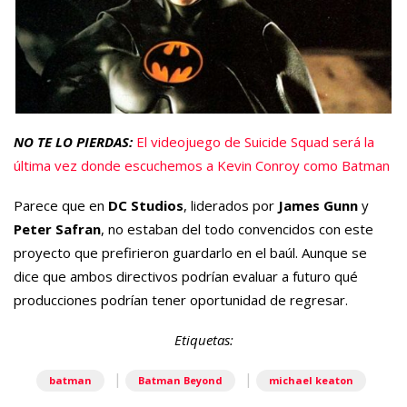
NO TE LO PIERDAS:
El videojuego de Suicide Squad será la
última vez donde escuchemos a Kevin Conroy como Batman
Parece que en
DC Studios
, liderados por
James Gunn
y
Peter Safran
, no estaban del todo convencidos con este
proyecto que prefirieron guardarlo en el baúl. Aunque se
dice que ambos directivos podrían evaluar a futuro qué
producciones podrían tener oportunidad de regresar.
Etiquetas:
|
|
batman
Batman Beyond
michael keaton