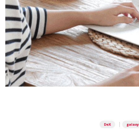
|
DeX
galaxy