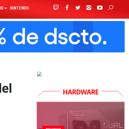
IO
NINTENDO
del
HARDWARE