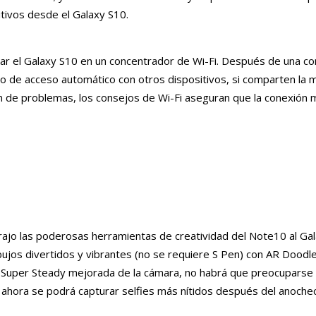
itivos desde el Galaxy S10.
ar el Galaxy S10 en un concentrador de Wi-Fi. Después de una co
unto de acceso automático con otros dispositivos, si comparten la
ión de problemas, los consejos de Wi-Fi aseguran que la conexión 
trajo las poderosas herramientas de creatividad del Note10 al Ga
jos divertidos y vibrantes (no se requiere S Pen) con AR Doodle,
deo Super Steady mejorada de la cámara, no habrá que preocuparse 
, ahora se podrá capturar selfies más nítidos después del anochec