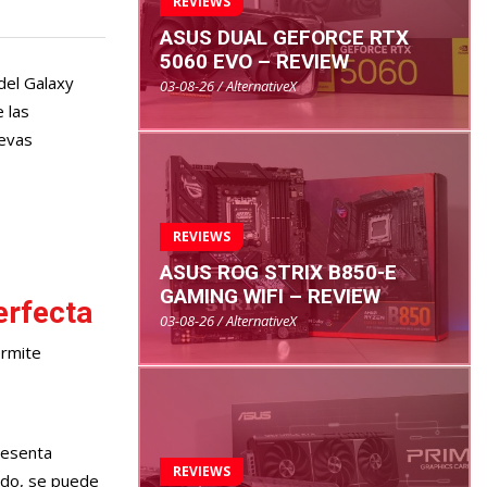
REVIEWS
ASUS DUAL GEFORCE RTX
5060 EVO – REVIEW
del Galaxy
03-08-26 / AlternativeX
 las
uevas
REVIEWS
ASUS ROG STRIX B850-E
GAMING WIFI – REVIEW
erfecta
03-08-26 / AlternativeX
ermite
resenta
REVIEWS
pido, se puede