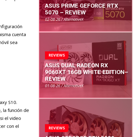
ASUS PRIME GEFORCE RTX
5070 – REVIEW
02-08-26 / AlternativeX
nfiguración
 misma cuenta
móvil sea
REVIEWS
ASUS DUAL RADEON RX
9060XT 16GB WHITE EDITION–
REVIEW
01-08-26 / AlternativeX
laxy S10.
 la función de
si el video
er con el
REVIEWS