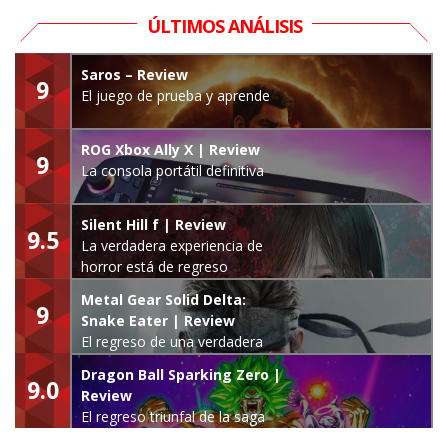
ÚLTIMOS ANÁLISIS
Saros – Review
9
El juego de prueba y aprende
ROG Xbox Ally X | Review
9
La consola portátil definitiva
Silent Hill f | Review
9.5
La verdadera experiencia de
horror está de regreso
Metal Gear Solid Delta:
9
Snake Eater | Review
El regreso de una verdadera
leyenda
Dragon Ball Sparking Zero |
9.0
Review
El regreso triunfal de la saga
Budokai Tenkaichi