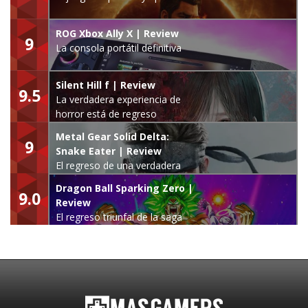
ROG Xbox Ally X | Review
9
La consola portátil definitiva
Silent Hill f | Review
9.5
La verdadera experiencia de
horror está de regreso
Metal Gear Solid Delta:
9
Snake Eater | Review
El regreso de una verdadera
leyenda
Dragon Ball Sparking Zero |
9.0
Review
El regreso triunfal de la saga
Budokai Tenkaichi