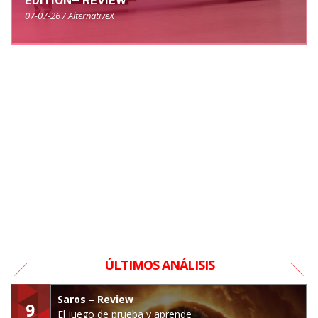
EDITION– REVIEW
07-07-26 / AlternativeX
ÚLTIMOS ANÁLISIS
Saros – Review
9
El juego de prueba y aprende