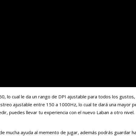
, lo cual le da un rango de DPI ajustable para todos los gustos
reo ajustable entre 150 a 1000Hz, lo cual te dará una mayor pe
r, puedes llevar tu experiencia con el nuevo Laban a otro nivel.
 de mucha ayuda al memento de jugar, además podrás guardar ha