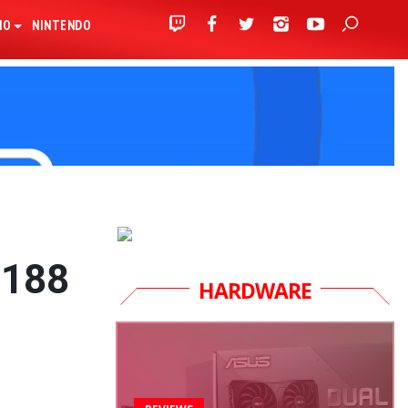
IO
NINTENDO
 188
HARDWARE