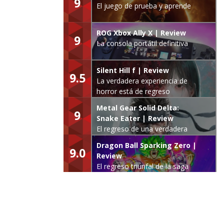
9
El juego de prueba y aprende
ROG Xbox Ally X | Review
9
La consola portátil definitiva
Silent Hill f | Review
9.5
La verdadera experiencia de
horror está de regreso
Metal Gear Solid Delta:
9
Snake Eater | Review
El regreso de una verdadera
leyenda
Dragon Ball Sparking Zero |
9.0
Review
El regreso triunfal de la saga
Budokai Tenkaichi