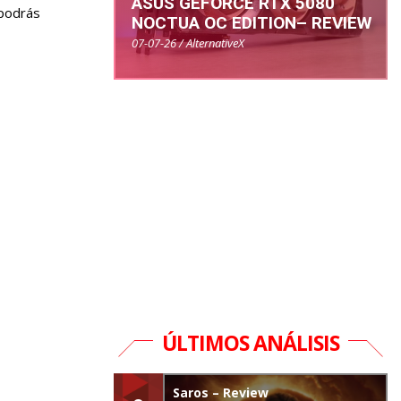
ASUS GEFORCE RTX 5080
 podrás
NOCTUA OC EDITION– REVIEW
07-07-26 / AlternativeX
ÚLTIMOS ANÁLISIS
Saros – Review