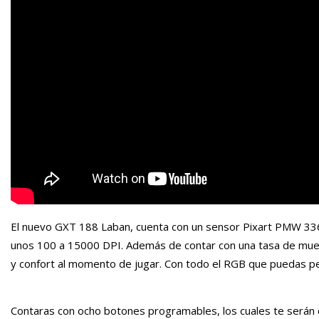
El nuevo GXT 188 Laban, cuenta con un sensor Pixart PMW 3360
unos 100 a 15000 DPI. Además de contar con una tasa de muest
y confort al momento de jugar. Con todo el RGB que puedas pedi
Contaras con ocho botones programables, los cuales te serán