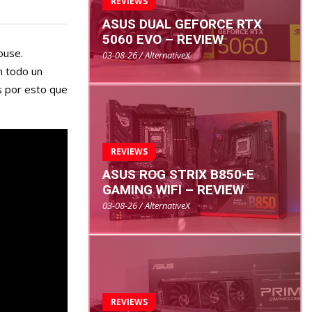
REVIEWS
ASUS DUAL GEFORCE RTX
5060 EVO – REVIEW
ouse.
03-08-26 / AlternativeX
n todo un
s por esto que
REVIEWS
ASUS ROG STRIX B850-E
GAMING WIFI – REVIEW
03-08-26 / AlternativeX
REVIEWS