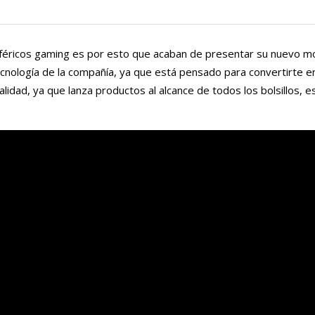
iféricos gaming es por esto que acaban de presentar su nuevo m
cnología de la compañía, ya que está pensado para convertirte e
idad, ya que lanza productos al alcance de todos los bolsillos, e