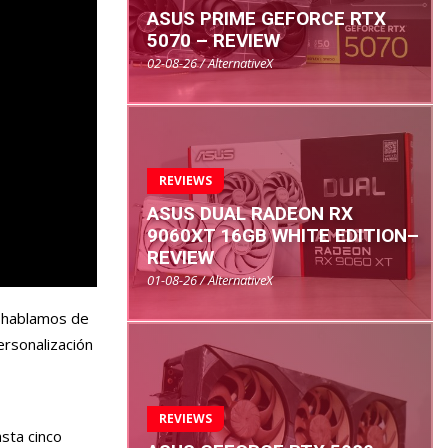
ASUS PRIME GEFORCE RTX
5070 – REVIEW
02-08-26 / AlternativeX
REVIEWS
ASUS DUAL RADEON RX
9060XT 16GB WHITE EDITION–
REVIEW
01-08-26 / AlternativeX
, hablamos de
rsonalización
REVIEWS
sta cinco