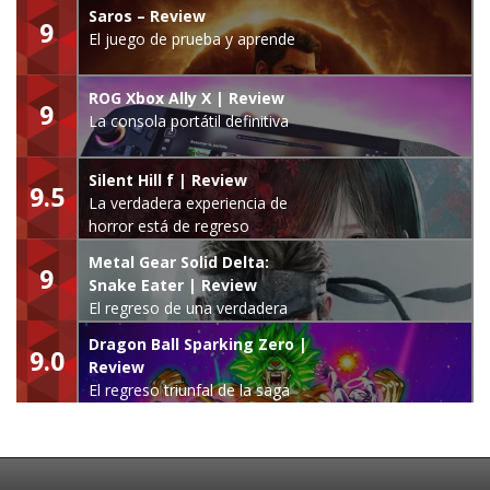
Saros – Review
9
El juego de prueba y aprende
ROG Xbox Ally X | Review
9
La consola portátil definitiva
Silent Hill f | Review
9.5
La verdadera experiencia de
horror está de regreso
Metal Gear Solid Delta:
9
Snake Eater | Review
El regreso de una verdadera
leyenda
Dragon Ball Sparking Zero |
9.0
Review
El regreso triunfal de la saga
Budokai Tenkaichi