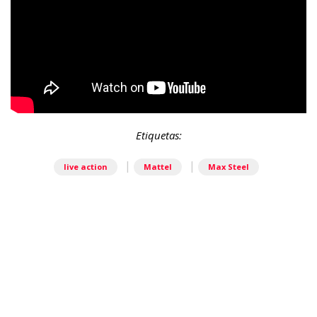
Etiquetas:
|
|
live action
Mattel
Max Steel