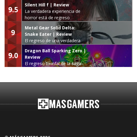
Silent Hill f | Review
9.5
La verdadera experiencia de
horror está de regreso
Metal Gear Solid Delta:
9
Snake Eater | Review
El regreso de una verdadera
leyenda
Dragon Ball Sparking Zero |
9.0
Review
El regreso triunfal de la saga
Budokai Tenkaichi