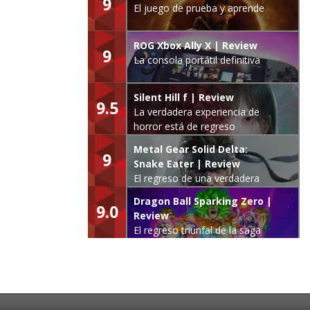
9
El juego de prueba y aprende
ROG Xbox Ally X | Review
9
La consola portátil definitiva
Silent Hill f | Review
9.5
La verdadera experiencia de
horror está de regreso
Metal Gear Solid Delta:
9
Snake Eater | Review
El regreso de una verdadera
leyenda
Dragon Ball Sparking Zero |
9.0
Review
El regreso triunfal de la saga
Budokai Tenkaichi