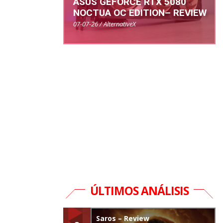
ASUS GEFORCE RTX 5080
NOCTUA OC EDITION– REVIEW
07-07-26 / AlternativeX
ÚLTIMOS ANÁLISIS
Saros – Review