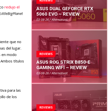
REVIEWS
oco
redujo el
ASUS DUAL GEFORCE RTX
LittleBigPlanet
5060 EVO – REVIEW
03-08-26 / AlternativeX
ciente que no
as del lugar.
REVIEWS
es en modo
 Ambos títulos
ASUS ROG STRIX B850-E
GAMING WIFI – REVIEW
03-08-26 / AlternativeX
tiva para las
llo de los
REVIEWS