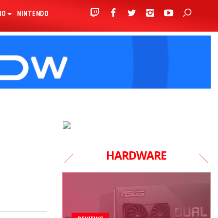
IO
NINTENDO
HARDWARE