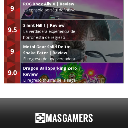
ROG Xbox Ally X | Review
9
La consola portátil definitiva
Silent Hill f | Review
9.5
La verdadera experiencia de
horror está de regreso
Metal Gear Solid Delta:
9
Snake Eater | Review
El regreso de una verdadera
leyenda
Dragon Ball Sparking Zero |
9.0
Review
El regreso triunfal de la saga
Budokai Tenkaichi