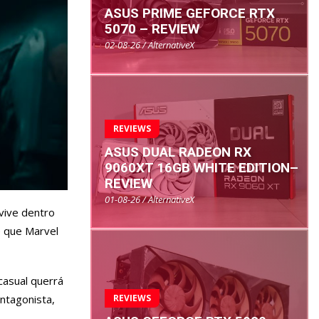
ASUS PRIME GEFORCE RTX
5070 – REVIEW
02-08-26 / AlternativeX
REVIEWS
ASUS DUAL RADEON RX
9060XT 16GB WHITE EDITION–
REVIEW
01-08-26 / AlternativeX
 vive dentro
e que Marvel
casual querrá
REVIEWS
antagonista,