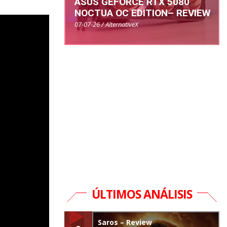
ASUS GEFORCE RTX 5080
NOCTUA OC EDITION– REVIEW
07-07-26 / AlternativeX
ÚLTIMOS ANÁLISIS
Saros – Review