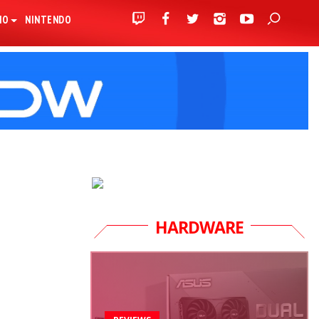
IO
NINTENDO
HARDWARE