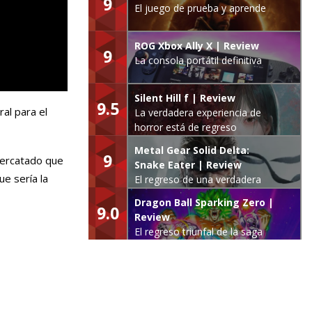
9
El juego de prueba y aprende
ROG Xbox Ally X | Review
9
La consola portátil definitiva
Silent Hill f | Review
9.5
al para el
La verdadera experiencia de
horror está de regreso
Metal Gear Solid Delta:
9
 percatado que
Snake Eater | Review
ue sería la
El regreso de una verdadera
leyenda
Dragon Ball Sparking Zero |
9.0
Review
El regreso triunfal de la saga
Budokai Tenkaichi