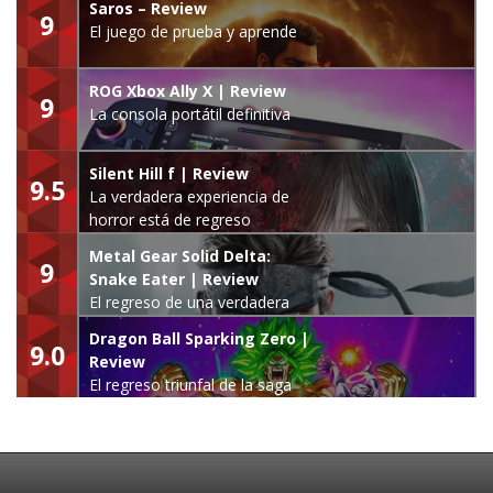
Saros – Review
9
El juego de prueba y aprende
ROG Xbox Ally X | Review
9
La consola portátil definitiva
Silent Hill f | Review
9.5
La verdadera experiencia de
horror está de regreso
Metal Gear Solid Delta:
9
Snake Eater | Review
El regreso de una verdadera
leyenda
Dragon Ball Sparking Zero |
9.0
Review
El regreso triunfal de la saga
Budokai Tenkaichi