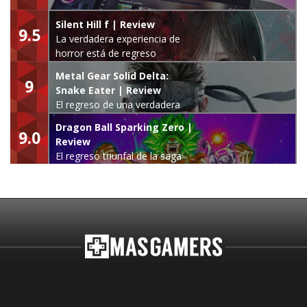
Silent Hill f | Review
9.5
La verdadera experiencia de
horror está de regreso
Metal Gear Solid Delta:
9
Snake Eater | Review
El regreso de una verdadera
leyenda
Dragon Ball Sparking Zero |
9.0
Review
El regreso triunfal de la saga
Budokai Tenkaichi