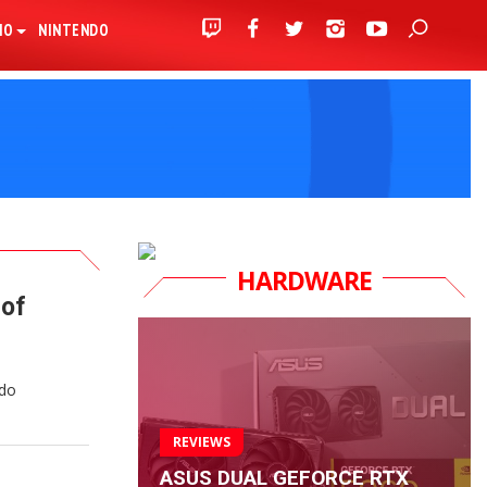
IO
NINTENDO
HARDWARE
 of
ndo
REVIEWS
ASUS DUAL GEFORCE RTX