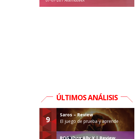
ÚLTIMOS ANÁLISIS
Saros – Review
9
El juego de prueba y aprende
ROG Xbox Ally X | Review