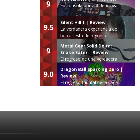
9
La consola portátil definitiva
Silent Hill f | Review
9.5
La verdadera experiencia de
horror está de regreso
Metal Gear Solid Delta:
9
Snake Eater | Review
El regreso de una verdadera
leyenda
Dragon Ball Sparking Zero |
9.0
Review
El regreso triunfal de la saga
Budokai Tenkaichi