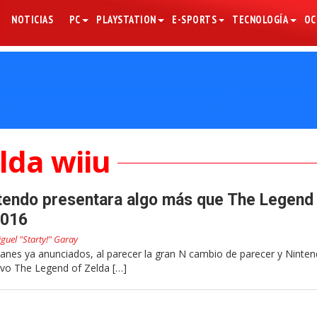
NOTICIAS
PC
PLAYSTATION
E-SPORTS
TECNOLOGÍA
OC
lda wiiu
tendo presentara algo más que The Legend
2016
guel "Starty!" Garay
lanes ya anunciados, al parecer la gran N cambio de parecer y Ninte
evo The Legend of Zelda […]