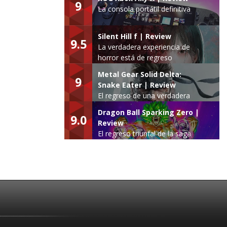
9
La consola portátil definitiva
Silent Hill f | Review
9.5
La verdadera experiencia de
horror está de regreso
Metal Gear Solid Delta:
9
Snake Eater | Review
El regreso de una verdadera
leyenda
Dragon Ball Sparking Zero |
9.0
Review
El regreso triunfal de la saga
Budokai Tenkaichi