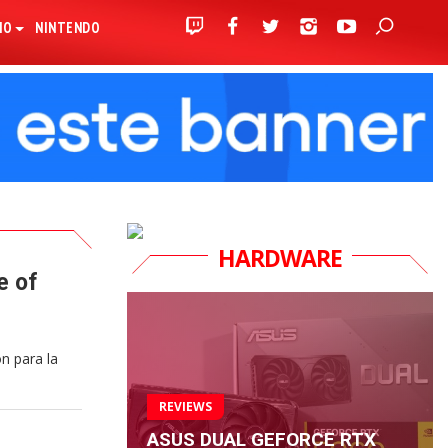
IO
NINTENDO
HARDWARE
e of
n para la
REVIEWS
ASUS DUAL GEFORCE RTX