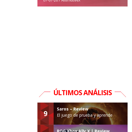
ÚLTIMOS ANÁLISIS
Saros – Review
9
El juego de prueba y aprende
ROG Xbox Ally X | Review