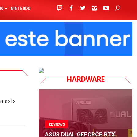
IO
NINTENDO
HARDWARE
ue no lo
REVIEWS
ASUS DUAL GEFORCE RTX