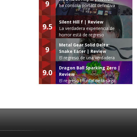
9
La consola portátil definitiva
Silent Hill f | Review
9.5
La verdadera experiencia de
horror está de regreso
Metal Gear Solid Delta:
9
Snake Eater | Review
El regreso de una verdadera
leyenda
Dragon Ball Sparking Zero |
9.0
Review
El regreso triunfal de la saga
Budokai Tenkaichi