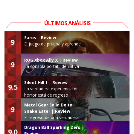
ÚLTIMOS ANÁLISIS
Saros – Review
9
El juego de prueba y aprende
ROG Xbox Ally X | Review
9
La consola portátil definitiva
Silent Hill f | Review
9.5
La verdadera experiencia de
horror está de regreso
Metal Gear Solid Delta:
9
Snake Eater | Review
El regreso de una verdadera
leyenda
Dragon Ball Sparking Zero |
9.0
Review