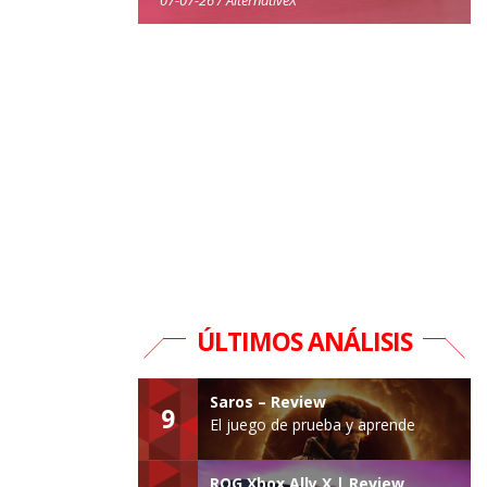
ÚLTIMOS ANÁLISIS
Saros – Review
9
El juego de prueba y aprende
ROG Xbox Ally X | Review