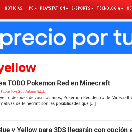
NOTICIAS
PC
PLAYSTATION
E-SPORTS
TECNOLOGÍA
OC
yellow
rea TODO Pokemon Red en Minecraft
r
Sebastian Guadalupe (M.S)
oyecto después de casi dos años, Pokemon Red dentro de Minecraft
amativas de Minecraft son las posibilidades que […]
ue y Yellow para 3DS llegarán con opción 