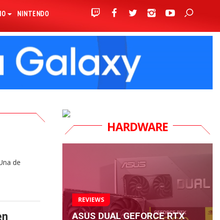
IO
NINTENDO
HARDWARE
 Una de
REVIEWS
ASUS DUAL GEFORCE RTX
en