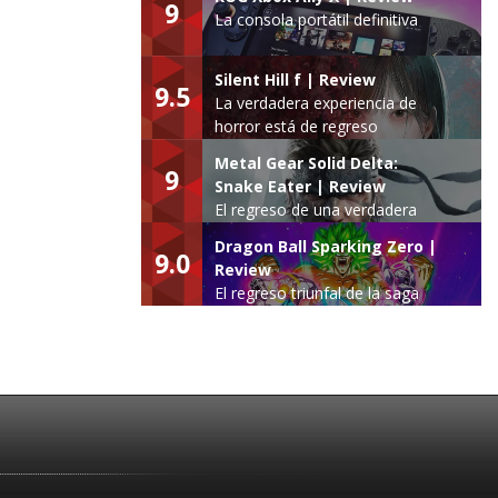
9
La consola portátil definitiva
Silent Hill f | Review
9.5
La verdadera experiencia de
horror está de regreso
Metal Gear Solid Delta:
9
Snake Eater | Review
El regreso de una verdadera
leyenda
Dragon Ball Sparking Zero |
9.0
Review
El regreso triunfal de la saga
Budokai Tenkaichi