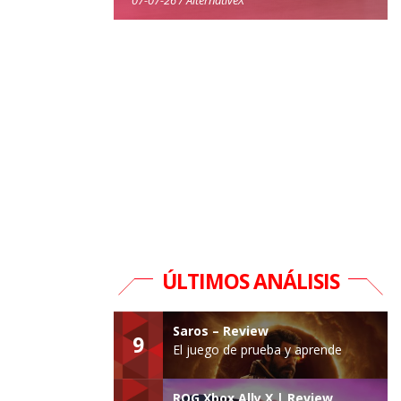
ÚLTIMOS ANÁLISIS
Saros – Review
9
El juego de prueba y aprende
ROG Xbox Ally X | Review