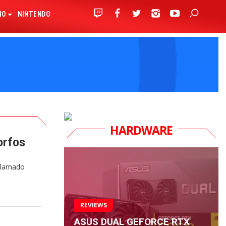
IO
NINTENDO
HARDWARE
orfos
 llamado
REVIEWS
ASUS DUAL GEFORCE RTX