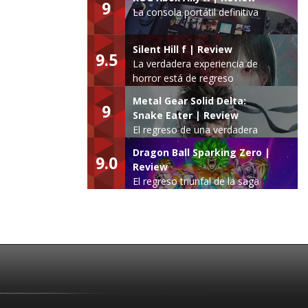
9
La consola portátil definitiva
Silent Hill f | Review
9.5
La verdadera experiencia de
horror está de regreso
Metal Gear Solid Delta:
9
Snake Eater | Review
El regreso de una verdadera
leyenda
Dragon Ball Sparking Zero |
9.0
Review
El regreso triunfal de la saga
Budokai Tenkaichi