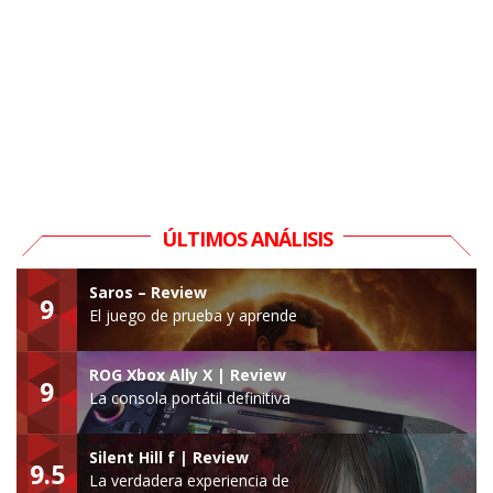
ÚLTIMOS ANÁLISIS
Saros – Review
9
El juego de prueba y aprende
ROG Xbox Ally X | Review
9
La consola portátil definitiva
Silent Hill f | Review
9.5
La verdadera experiencia de