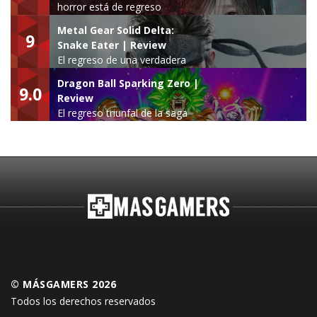
horror está de regreso
Metal Gear Solid Delta:
9
Snake Eater | Review
El regreso de una verdadera
leyenda
Dragon Ball Sparking Zero |
9.0
Review
El regreso triunfal de la saga
Budokai Tenkaichi
© MÁSGAMERS 2026
Todos los derechos reservados