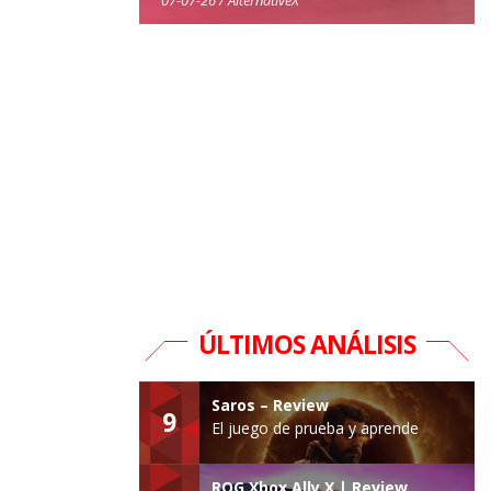
ÚLTIMOS ANÁLISIS
Saros – Review
9
El juego de prueba y aprende
ROG Xbox Ally X | Review