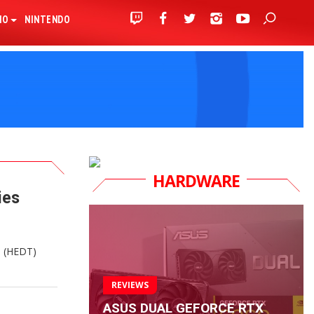
IO
NINTENDO
HARDWARE
ies
o (HEDT)
REVIEWS
ASUS DUAL GEFORCE RTX