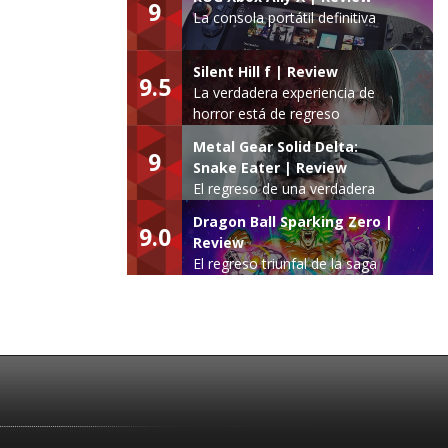
9
La consola portátil definitiva
Silent Hill f | Review
9.5
La verdadera experiencia de
horror está de regreso
Metal Gear Solid Delta:
9
Snake Eater | Review
El regreso de una verdadera
leyenda
Dragon Ball Sparking Zero |
9.0
Review
El regreso triunfal de la saga
Budokai Tenkaichi