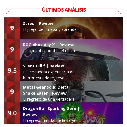
ÚLTIMOS ANÁLISIS
Saros – Review
9
El juego de prueba y aprende
ROG Xbox Ally X | Review
9
La consola portátil definitiva
Silent Hill f | Review
9.5
La verdadera experiencia de
horror está de regreso
Metal Gear Solid Delta:
9
Snake Eater | Review
El regreso de una verdadera
leyenda
Dragon Ball Sparking Zero |
9.0
Review
El regreso triunfal de la saga
Budokai Tenkaichi