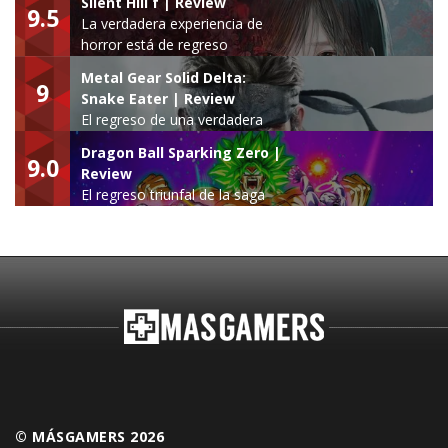
Silent Hill f | Review
9.5
La verdadera experiencia de
horror está de regreso
Metal Gear Solid Delta:
9
Snake Eater | Review
El regreso de una verdadera
leyenda
Dragon Ball Sparking Zero |
9.0
Review
El regreso triunfal de la saga
Budokai Tenkaichi
© MÁSGAMERS 2026