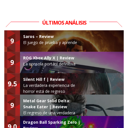
ÚLTIMOS ANÁLISIS
Saros – Review
9
El juego de prueba y aprende
ROG Xbox Ally X | Review
9
La consola portátil definitiva
Silent Hill f | Review
9.5
La verdadera experiencia de
horror está de regreso
Metal Gear Solid Delta:
9
Snake Eater | Review
El regreso de una verdadera
leyenda
Dragon Ball Sparking Zero |
9.0