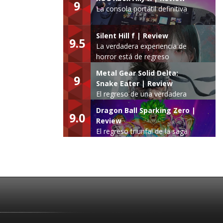
9
La consola portátil definitiva
Silent Hill f | Review
9.5
La verdadera experiencia de
horror está de regreso
Metal Gear Solid Delta:
9
Snake Eater | Review
El regreso de una verdadera
leyenda
Dragon Ball Sparking Zero |
9.0
Review
El regreso triunfal de la saga
Budokai Tenkaichi