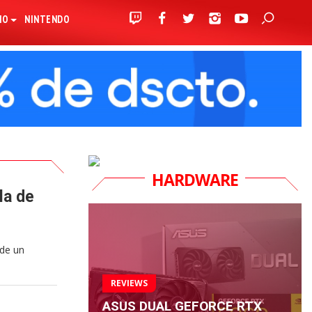
IO
NINTENDO
HARDWARE
la de
 de un
REVIEWS
ASUS DUAL GEFORCE RTX