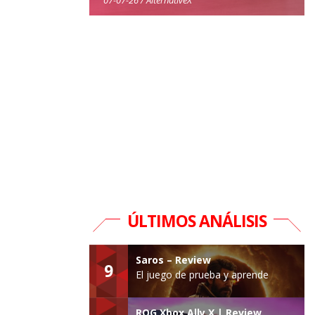
ÚLTIMOS ANÁLISIS
Saros – Review
9
El juego de prueba y aprende
ROG Xbox Ally X | Review