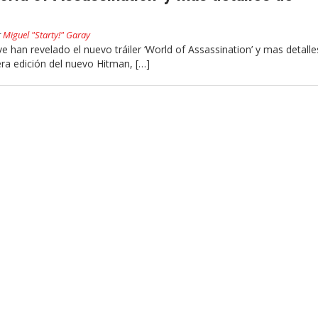
r
Miguel "Starty!" Garay
ve han revelado el nuevo tráiler ‘World of Assassination’ y mas detall
era edición del nuevo Hitman, […]