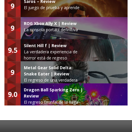
Saros – Review
9
El juego de prueba y aprende
ROG Xbox Ally X | Review
9
La consola portátil definitiva
Silent Hill f | Review
9.5
La verdadera experiencia de
horror está de regreso
Metal Gear Solid Delta:
9
Snake Eater | Review
El regreso de una verdadera
leyenda
Dragon Ball Sparking Zero |
9.0
Review
El regreso triunfal de la saga
Budokai Tenkaichi