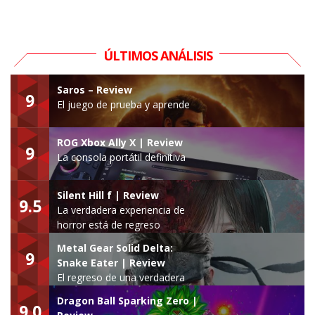
ÚLTIMOS ANÁLISIS
Saros – Review
9
El juego de prueba y aprende
ROG Xbox Ally X | Review
9
La consola portátil definitiva
Silent Hill f | Review
9.5
La verdadera experiencia de
horror está de regreso
Metal Gear Solid Delta:
9
Snake Eater | Review
El regreso de una verdadera
leyenda
Dragon Ball Sparking Zero |
9.0