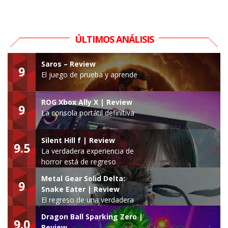
ÚLTIMOS ANÁLISIS
Saros – Review
9
El juego de prueba y aprende
ROG Xbox Ally X | Review
9
La consola portátil definitiva
Silent Hill f | Review
9.5
La verdadera experiencia de
horror está de regreso
Metal Gear Solid Delta:
9
Snake Eater | Review
El regreso de una verdadera
leyenda
Dragon Ball Sparking Zero |
9.0
Review