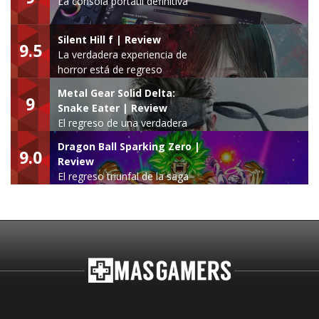
La consola portátil definitiva
Silent Hill f | Review
9.5
La verdadera experiencia de
horror está de regreso
Metal Gear Solid Delta:
9
Snake Eater | Review
El regreso de una verdadera
leyenda
Dragon Ball Sparking Zero |
9.0
Review
El regreso triunfal de la saga
Budokai Tenkaichi