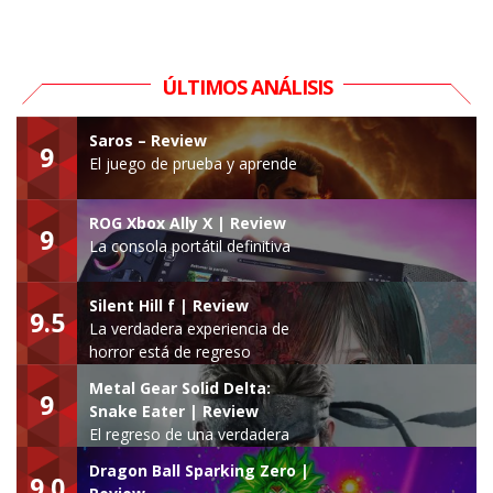
ÚLTIMOS ANÁLISIS
Saros – Review
9
El juego de prueba y aprende
ROG Xbox Ally X | Review
9
La consola portátil definitiva
Silent Hill f | Review
9.5
La verdadera experiencia de
horror está de regreso
Metal Gear Solid Delta:
9
Snake Eater | Review
El regreso de una verdadera
leyenda
Dragon Ball Sparking Zero |
9.0