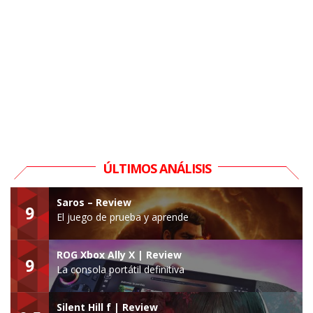
ÚLTIMOS ANÁLISIS
Saros – Review
9
El juego de prueba y aprende
ROG Xbox Ally X | Review
9
La consola portátil definitiva
Silent Hill f | Review