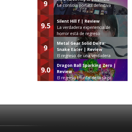
9
La consola portátil definitiva
Silent Hill f | Review
9.5
La verdadera experiencia de
horror está de regreso
Metal Gear Solid Delta:
9
Snake Eater | Review
El regreso de una verdadera
leyenda
Dragon Ball Sparking Zero |
9.0
Review
El regreso triunfal de la saga
Budokai Tenkaichi