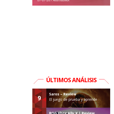
ÚLTIMOS ANÁLISIS
Saros – Review
9
El juego de prueba y aprende
ROG Xbox Ally X | Review