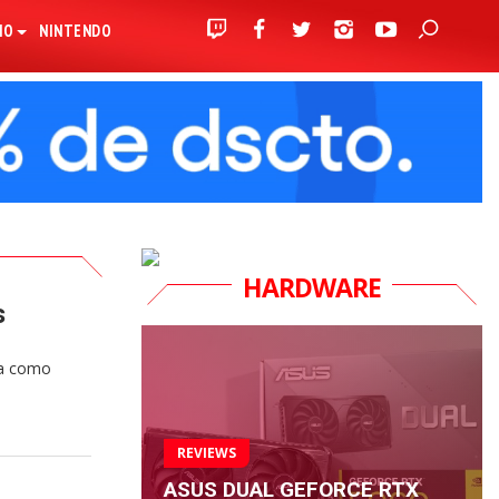
IO
NINTENDO
HARDWARE
s
ía como
REVIEWS
ASUS DUAL GEFORCE RTX