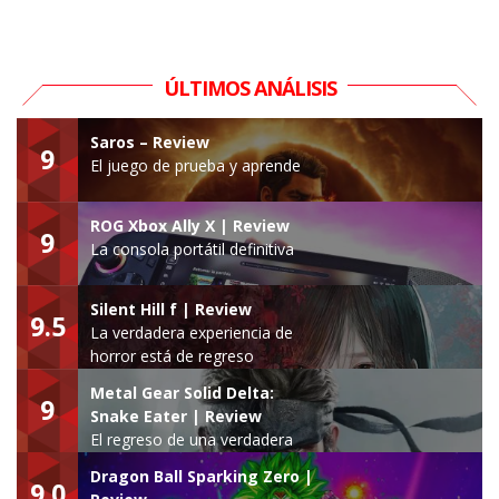
ÚLTIMOS ANÁLISIS
Saros – Review
9
El juego de prueba y aprende
ROG Xbox Ally X | Review
9
La consola portátil definitiva
Silent Hill f | Review
9.5
La verdadera experiencia de
horror está de regreso
Metal Gear Solid Delta:
9
Snake Eater | Review
El regreso de una verdadera
leyenda
Dragon Ball Sparking Zero |
9.0