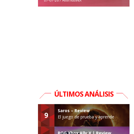
ÚLTIMOS ANÁLISIS
Saros – Review
9
El juego de prueba y aprende
ROG Xbox Ally X | Review