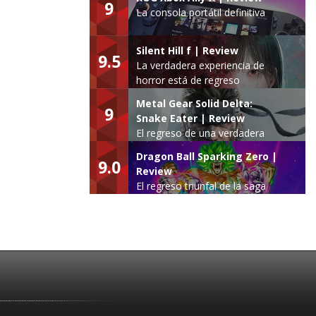
9
La consola portátil definitiva
Silent Hill f | Review
9.5
La verdadera experiencia de
horror está de regreso
Metal Gear Solid Delta:
9
Snake Eater | Review
El regreso de una verdadera
leyenda
Dragon Ball Sparking Zero |
9.0
Review
El regreso triunfal de la saga
Budokai Tenkaichi