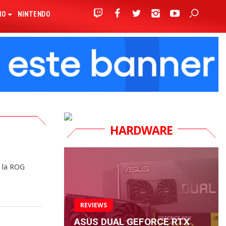
IO
NINTENDO
HARDWARE
a la ROG
REVIEWS
ASUS DUAL GEFORCE RTX