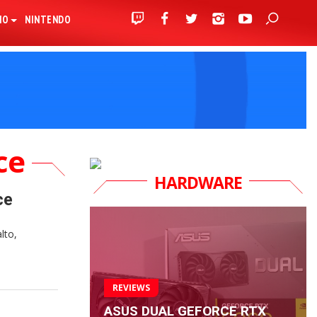
IO
NINTENDO
ce
HARDWARE
ce
lto,
REVIEWS
ASUS DUAL GEFORCE RTX