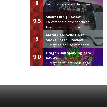
9
La consola portátil definitiva
Silent Hill f | Review
9.5
La verdadera experiencia de
horror está de regreso
Metal Gear Solid Delta:
9
Snake Eater | Review
El regreso de una verdadera
leyenda
Dragon Ball Sparking Zero |
9.0
Review
El regreso triunfal de la saga
Budokai Tenkaichi