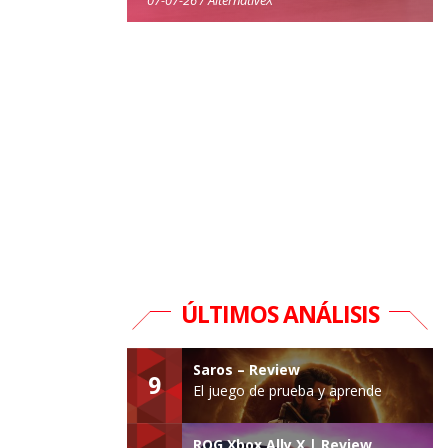
ÚLTIMOS ANÁLISIS
Saros – Review
9
El juego de prueba y aprende
ROG Xbox Ally X | Review