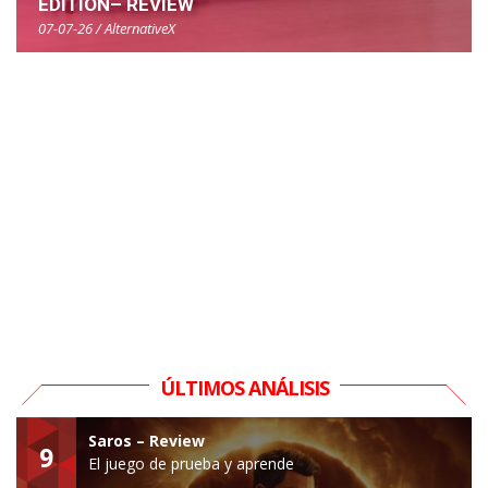
EDITION– REVIEW
07-07-26 / AlternativeX
ÚLTIMOS ANÁLISIS
Saros – Review
9
El juego de prueba y aprende