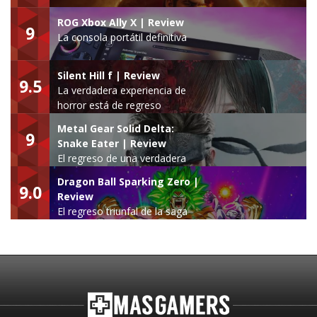
ROG Xbox Ally X | Review
9
La consola portátil definitiva
Silent Hill f | Review
9.5
La verdadera experiencia de
horror está de regreso
Metal Gear Solid Delta:
9
Snake Eater | Review
El regreso de una verdadera
leyenda
Dragon Ball Sparking Zero |
9.0
Review
El regreso triunfal de la saga
Budokai Tenkaichi