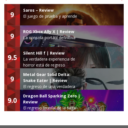
Saros – Review
9
El juego de prueba y aprende
ROG Xbox Ally X | Review
9
La consola portátil definitiva
Silent Hill f | Review
9.5
La verdadera experiencia de
horror está de regreso
Metal Gear Solid Delta:
9
Snake Eater | Review
El regreso de una verdadera
leyenda
Dragon Ball Sparking Zero |
9.0
Review
El regreso triunfal de la saga
Budokai Tenkaichi