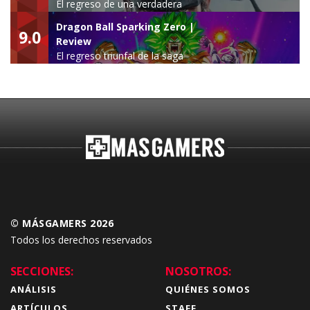
El regreso de una verdadera
leyenda
Dragon Ball Sparking Zero |
9.0
Review
El regreso triunfal de la saga
Budokai Tenkaichi
© MÁSGAMERS 2026
Todos los derechos reservados
SECCIONES:
NOSOTROS:
ANÁLISIS
QUIÉNES SOMOS
ARTÍCULOS
STAFF