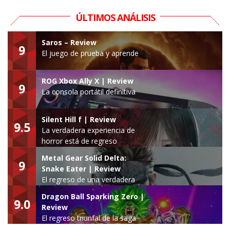
ÚLTIMOS ANÁLISIS
Saros – Review
9
El juego de prueba y aprende
ROG Xbox Ally X | Review
9
La consola portátil definitiva
Silent Hill f | Review
9.5
La verdadera experiencia de
horror está de regreso
Metal Gear Solid Delta:
9
Snake Eater | Review
El regreso de una verdadera
leyenda
Dragon Ball Sparking Zero |
9.0
Review
El regreso triunfal de la saga
Budokai Tenkaichi