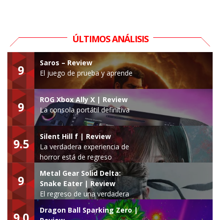
ÚLTIMOS ANÁLISIS
Saros – Review
9
El juego de prueba y aprende
ROG Xbox Ally X | Review
9
La consola portátil definitiva
Silent Hill f | Review
9.5
La verdadera experiencia de
horror está de regreso
Metal Gear Solid Delta:
9
Snake Eater | Review
El regreso de una verdadera
leyenda
Dragon Ball Sparking Zero |
9.0