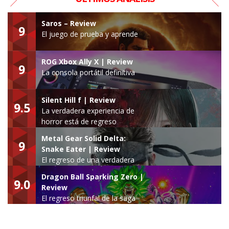
Saros – Review
9
El juego de prueba y aprende
ROG Xbox Ally X | Review
9
La consola portátil definitiva
Silent Hill f | Review
9.5
La verdadera experiencia de
horror está de regreso
Metal Gear Solid Delta:
9
Snake Eater | Review
El regreso de una verdadera
leyenda
Dragon Ball Sparking Zero |
9.0
Review
El regreso triunfal de la saga
Budokai Tenkaichi