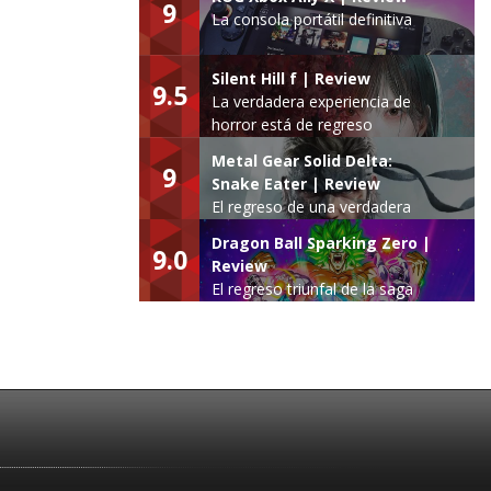
9
La consola portátil definitiva
Silent Hill f | Review
9.5
La verdadera experiencia de
horror está de regreso
Metal Gear Solid Delta:
9
Snake Eater | Review
El regreso de una verdadera
leyenda
Dragon Ball Sparking Zero |
9.0
Review
El regreso triunfal de la saga
Budokai Tenkaichi