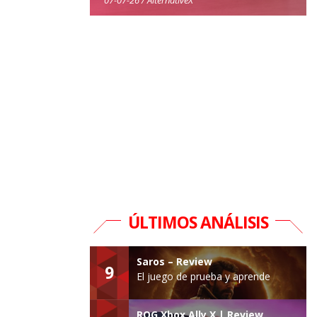
ÚLTIMOS ANÁLISIS
Saros – Review
9
El juego de prueba y aprende
ROG Xbox Ally X | Review