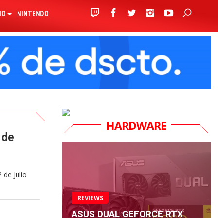
IO
NINTENDO
HARDWARE
 de
 de Julio
REVIEWS
ASUS DUAL GEFORCE RTX