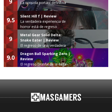
9
La consola portátil definitiva
Silent Hill f | Review
9.5
La verdadera experiencia de
horror está de regreso
Metal Gear Solid Delta:
9
Snake Eater | Review
El regreso de una verdadera
leyenda
Dragon Ball Sparking Zero |
9.0
Review
El regreso triunfal de la saga
Budokai Tenkaichi