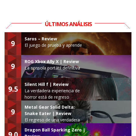
ÚLTIMOS ANÁLISIS
Saros – Review
9
El juego de prueba y aprende
ROG Xbox Ally X | Review
9
La consola portátil definitiva
Silent Hill f | Review
9.5
La verdadera experiencia de
horror está de regreso
Metal Gear Solid Delta:
9
Snake Eater | Review
El regreso de una verdadera
leyenda
Dragon Ball Sparking Zero |
9.0