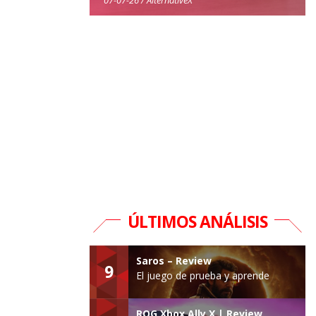
ÚLTIMOS ANÁLISIS
Saros – Review
9
El juego de prueba y aprende
ROG Xbox Ally X | Review