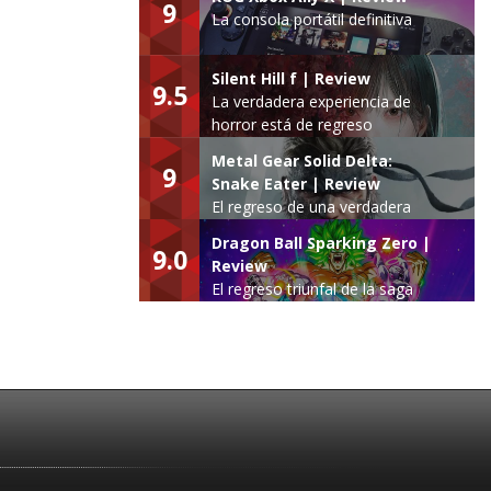
9
La consola portátil definitiva
Silent Hill f | Review
9.5
La verdadera experiencia de
horror está de regreso
Metal Gear Solid Delta:
9
Snake Eater | Review
El regreso de una verdadera
leyenda
Dragon Ball Sparking Zero |
9.0
Review
El regreso triunfal de la saga
Budokai Tenkaichi