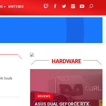
IO
NINTENDO
HARDWARE
rk Souls
REVIEWS
ASUS DUAL GEFORCE RTX