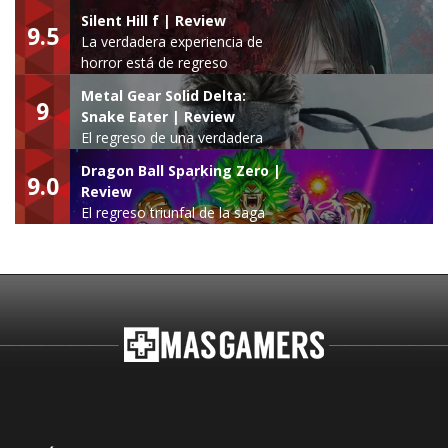
Silent Hill f | Review
9.5
La verdadera experiencia de
horror está de regreso
Metal Gear Solid Delta:
9
Snake Eater | Review
El regreso de una verdadera
leyenda
Dragon Ball Sparking Zero |
9.0
Review
El regreso triunfal de la saga
Budokai Tenkaichi