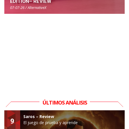
EDITION– REVIEW
07-07-26 / AlternativeX
ÚLTIMOS ANÁLISIS
Saros – Review
9
El juego de prueba y aprende