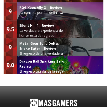
ROG Xbox Ally X | Review
9
La consola portátil definitiva
Silent Hill f | Review
9.5
La verdadera experiencia de
horror está de regreso
Metal Gear Solid Delta:
9
Snake Eater | Review
El regreso de una verdadera
leyenda
Dragon Ball Sparking Zero |
9.0
Review
El regreso triunfal de la saga
Budokai Tenkaichi