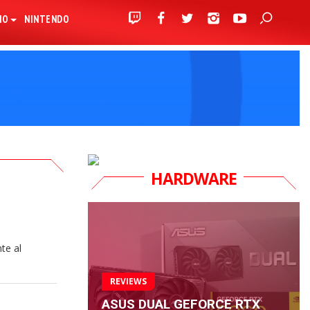
IO
NINTENDO
HARDWARE
te al
REVIEWS
ASUS DUAL GEFORCE RTX