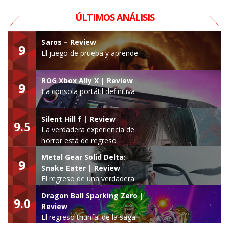
ÚLTIMOS ANÁLISIS
Saros – Review
9
El juego de prueba y aprende
ROG Xbox Ally X | Review
9
La consola portátil definitiva
Silent Hill f | Review
9.5
La verdadera experiencia de
horror está de regreso
Metal Gear Solid Delta:
9
Snake Eater | Review
El regreso de una verdadera
leyenda
Dragon Ball Sparking Zero |
9.0
Review
El regreso triunfal de la saga
Budokai Tenkaichi